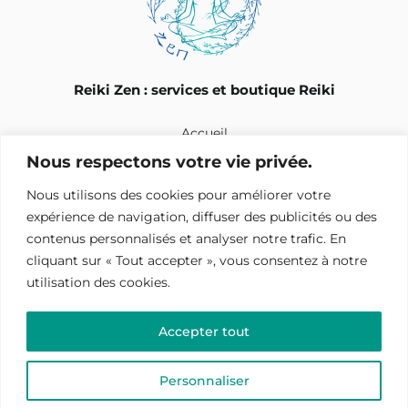
Reiki Zen : services et boutique Reiki
Accueil
Nous respectons votre vie privée.
Mentions légales
Nous utilisons des cookies pour améliorer votre
C.G.U.V.
expérience de navigation, diffuser des publicités ou des
contenus personnalisés et analyser notre trafic. En
F.A.Q.
cliquant sur « Tout accepter », vous consentez à notre
utilisation des cookies.
Contact
Mon compte
Accepter tout
Personnaliser
© 2024-2026
Reiki Zen
. Tous droits réservés.